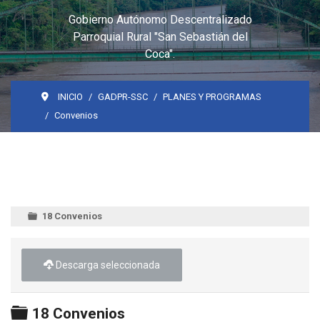
Gobierno Autónomo Descentralizado
Parroquial Rural "San Sebastián del
Coca".
INICIO
GADPR-SSC
PLANES Y PROGRAMAS
Convenios
18 Convenios
Descarga seleccionada
Carpeta
18 Convenios