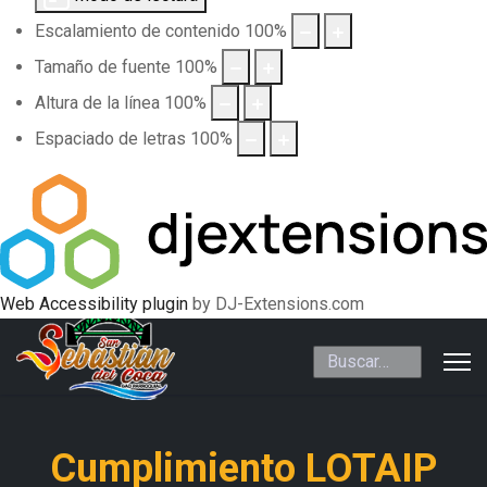
Escalamiento de contenido
100
%
Tamaño de fuente
100
%
Altura de la línea
100
%
Espaciado de letras
100
%
Web Accessibility plugin
by DJ-Extensions.com
Buscar
Cumplimiento LOTAIP