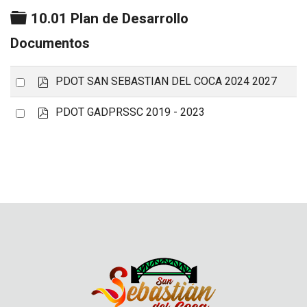
Carpeta
10.01 Plan de Desarrollo
Documentos
p
Select
PDOT SAN SEBASTIAN DEL COCA 2024 2027
d
an
f
p
Select
PDOT GADPRSSC 2019 - 2023
item
d
an
f
item